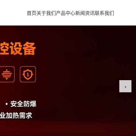
首页
关于我们
产品中心
新闻资讯
联系我们
›